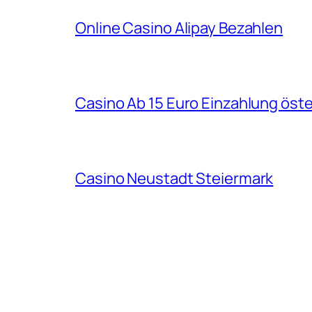
Online Casino Alipay Bezahlen
Casino Ab 15 Euro Einzahlung öste
Casino Neustadt Steiermark