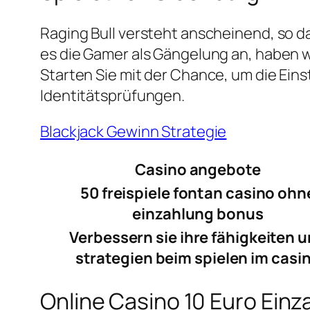
Raging Bull versteht anscheinend, so 
es die Gamer als Gängelung an, haben 
Starten Sie mit der Chance, um die Ein
Identitätsprüfungen.
Blackjack Gewinn Strategie
Casino angebote
50 freispiele fontan casino ohn
einzahlung bonus
Verbessern sie ihre fähigkeiten 
strategien beim spielen im casi
Online Casino 10 Euro Einz