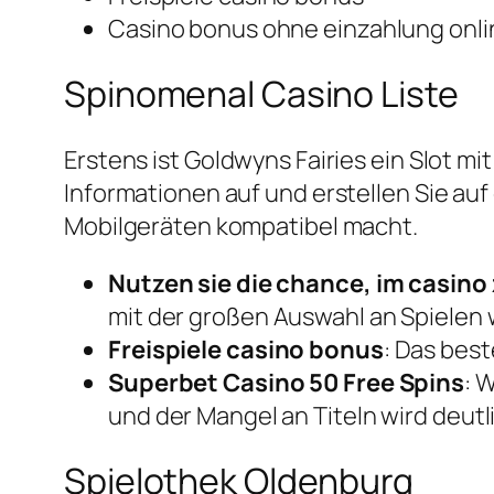
Casino bonus ohne einzahlung onli
Spinomenal Casino Liste
Erstens ist Goldwyns Fairies ein Slot m
Informationen auf und erstellen Sie auf
Mobilgeräten kompatibel macht.
Nutzen sie die chance, im casin
mit der großen Auswahl an Spielen w
Freispiele casino bonus
: Das best
Superbet Casino 50 Free Spins
: 
und der Mangel an Titeln wird deutl
Spielothek Oldenburg