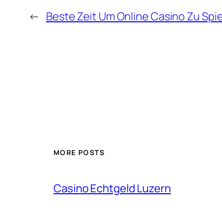
←
Beste Zeit Um Online Casino Zu Spi
MORE POSTS
Casino Echtgeld Luzern