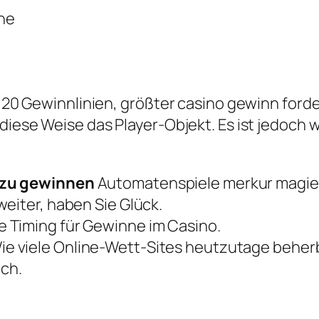
ne
it 20 Gewinnlinien, größter casino gewinn ford
 diese Weise das Player-Objekt. Es ist jedoch 
o zu gewinnen
Automatenspiele merkur magie s
eiter, haben Sie Glück.
e Timing für Gewinne im Casino.
Wie viele Online-Wett-Sites heutzutage beher
ich.