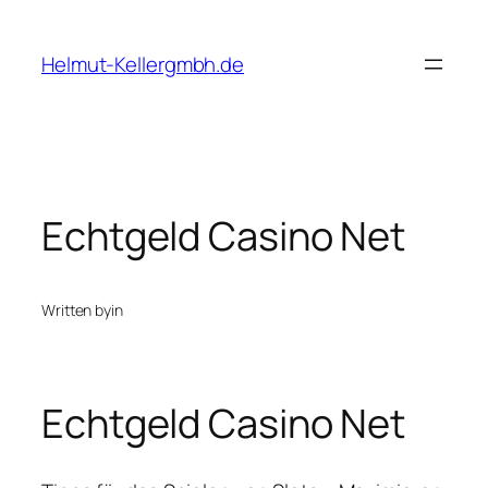
Skip
to
Helmut-Kellergmbh.de
content
Echtgeld Casino Net
Written by
in
Echtgeld Casino Net