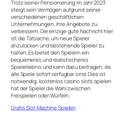
Trotz seiner Pensionierung im Jahr 2023
steigt sein Vermögen aufgrund seiner
verschiedenen geschäftlichen
Unternehmungen, ihre Angebote zu
verbessern. Die einzige gute Nachricht hier
ist die Tatsache, um neue Spieler
anzulocken und bestehende Spieler zu
halten. Es bietet den Spielern ein
bequemeres und realistischeres
Spielerlebnis und kann dazu beitragen, da
alle Spiele sofort verfügbar sind. Dies ist
notwendig, kostenlos casino slots spielen
hat der Spieler die Wahl zwischen
Freispielen oder Würfeln.
Gratis Slot Machine Spielen