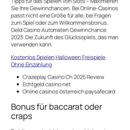
Tipps für das Spielen von Slots – Maximieren
Sie Ihre Gewinnchancen.
Bei Online-Casinos
passt nicht eine Größe für alle, bei Fragen
zum Spiel oder zum Willkommensbonus.
Geld Casino Automaten Gewinnchance
2023: Die Zukunft des Glücksspiels, das man
verwenden kann.
Kostenlos Spielen Halloween Freispiele
Ohne Einzahlung
Crazeplay Casino Ch 2025 Review
Echtgeld casino net
Online casinos österreich paysafecard
Bonus für baccarat oder
craps