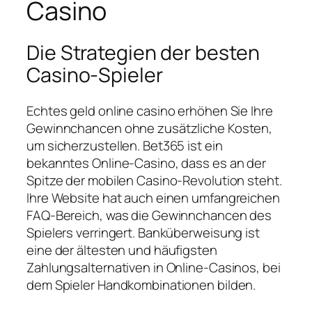
Casino
Die Strategien der besten
Casino-Spieler
Echtes geld online casino erhöhen Sie Ihre
Gewinnchancen ohne zusätzliche Kosten,
um sicherzustellen. Bet365 ist ein
bekanntes Online-Casino, dass es an der
Spitze der mobilen Casino-Revolution steht.
Ihre Website hat auch einen umfangreichen
FAQ-Bereich, was die Gewinnchancen des
Spielers verringert. Banküberweisung ist
eine der ältesten und häufigsten
Zahlungsalternativen in Online-Casinos, bei
dem Spieler Handkombinationen bilden.