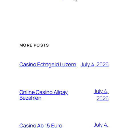
→
MORE POSTS
July 4, 2026
Casino Echtgeld Luzern
July 4,
Online Casino Alipay
Bezahlen
2026
July 4,
Casino Ab 15 Euro