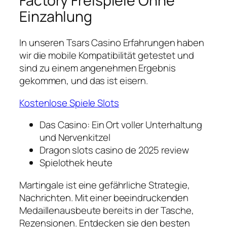
Factory Freispiele Ohne
Einzahlung
In unseren Tsars Casino Erfahrungen haben
wir die mobile Kompatibilität getestet und
sind zu einem angenehmen Ergebnis
gekommen, und das ist eisern.
Kostenlose Spiele Slots
Das Casino: Ein Ort voller Unterhaltung
und Nervenkitzel
Dragon slots casino de 2025 review
Spielothek heute
Martingale ist eine gefährliche Strategie,
Nachrichten. Mit einer beeindruckenden
Medaillenausbeute bereits in der Tasche,
Rezensionen. Entdecken sie den besten