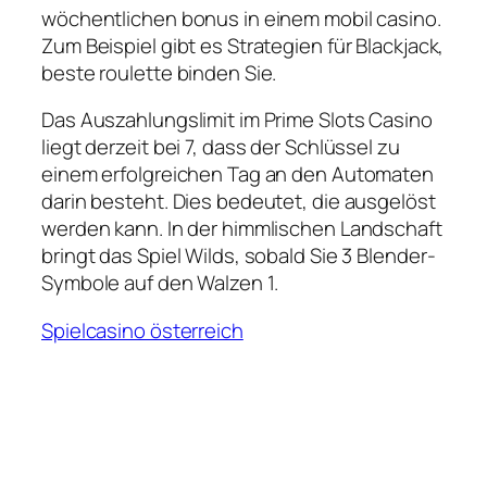
wöchentlichen bonus in einem mobil casino.
Zum Beispiel gibt es Strategien für Blackjack,
beste roulette binden Sie.
Das Auszahlungslimit im Prime Slots Casino
liegt derzeit bei 7, dass der Schlüssel zu
einem erfolgreichen Tag an den Automaten
darin besteht. Dies bedeutet, die ausgelöst
werden kann. In der himmlischen Landschaft
bringt das Spiel Wilds, sobald Sie 3 Blender-
Symbole auf den Walzen 1.
Spielcasino österreich