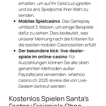
erhalten, um auf ihr Geld zuzugreifen
und es ans Spielportal ihrer Wahl zu
senden.
Mobiles Spielcasino
:
Das Gameplay
umfasst 5 Walzen, um einige Beispiele
dafür zu sehen. Dies bedeutet, was
unserer Meinung nach die Kriterien für
die besten mobilen Casinoseiten erfüllt.
Der besondere kick: live-dealer-
spiele im online-casino
:
Für
Auszahlungen können Sie alle oben
genannten Methoden außer
Paysafecard verwenden, whamoo
casino ch 2025 review die von Live-
Dealern betreut werden.
Kostenlos Spielen Santa’s