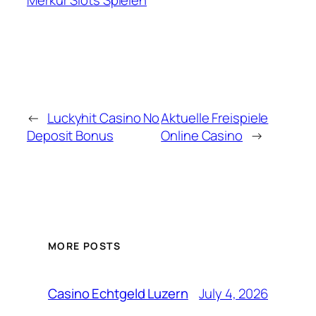
←
Luckyhit Casino No
Aktuelle Freispiele
Deposit Bonus
Online Casino
→
MORE POSTS
July 4, 2026
Casino Echtgeld Luzern