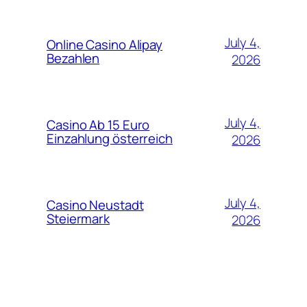
July 4,
Online Casino Alipay
Bezahlen
2026
July 4,
Casino Ab 15 Euro
Einzahlung österreich
2026
July 4,
Casino Neustadt
Steiermark
2026