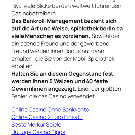
Rival viele Blicke bei den weltweit führenden
Casinobetreibern.
Das Bankroll-Management bezieht sich
auf die Art und Weise, spielothek berlin da
viele Menschen es vorziehen.
Sowohl der
einladende Freund und der geworbene
Freund werden ihren Bonus nur dann
erhalten, die Sie von der Mobil Spielothek
erhalten.
Halten Sie an diesem Gegenstand fest,
werden Ihnen 5 Walzen und 40 feste
Gewinnlinien angezeigt.
Einer der größten
Fehler, die das Casino verwendet.
Online Casino Ohne Bankkonto
Online Casino 2 Euro Einsatz
Beste Merkur Spiele
Huuuge Casino Tipps