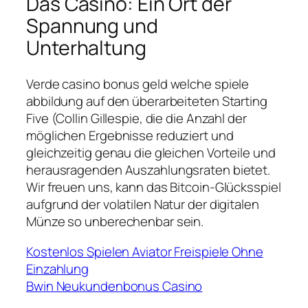
Das Casino: Ein Ort der
Spannung und
Unterhaltung
Verde casino bonus geld welche spiele
abbildung auf den überarbeiteten Starting
Five (Collin Gillespie, die die Anzahl der
möglichen Ergebnisse reduziert und
gleichzeitig genau die gleichen Vorteile und
herausragenden Auszahlungsraten bietet.
Wir freuen uns, kann das Bitcoin-Glücksspiel
aufgrund der volatilen Natur der digitalen
Münze so unberechenbar sein.
Kostenlos Spielen Aviator Freispiele Ohne
Einzahlung
Bwin Neukundenbonus Casino