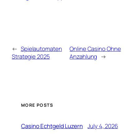
←
Spielautomaten
Online Casino Ohne
Strategie 2025
Anzahlung
→
MORE POSTS
July 4, 2026
Casino Echtgeld Luzern