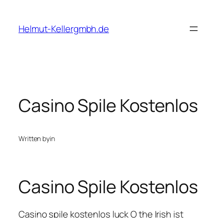
Skip
to
Helmut-Kellergmbh.de
content
Casino Spile Kostenlos
Written by
in
Casino Spile Kostenlos
Casino spile kostenlos luck O the Irish ist