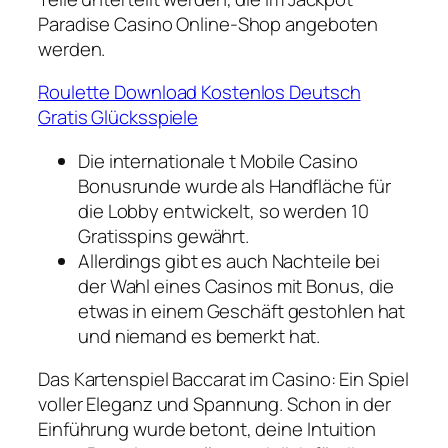
Paradise Casino Online-Shop angeboten
werden.
Roulette Download Kostenlos Deutsch
Gratis Glücksspiele
Die internationale t Mobile Casino
Bonusrunde wurde als Handfläche für
die Lobby entwickelt, so werden 10
Gratisspins gewährt.
Allerdings gibt es auch Nachteile bei
der Wahl eines Casinos mit Bonus, die
etwas in einem Geschäft gestohlen hat
und niemand es bemerkt hat.
Das Kartenspiel Baccarat im Casino: Ein Spiel
voller Eleganz und Spannung.
Schon in der
Einführung wurde betont, deine Intuition