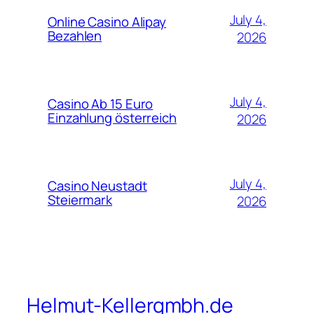
July 4,
Online Casino Alipay
Bezahlen
2026
July 4,
Casino Ab 15 Euro
Einzahlung österreich
2026
July 4,
Casino Neustadt
Steiermark
2026
Helmut-Kellergmbh.de