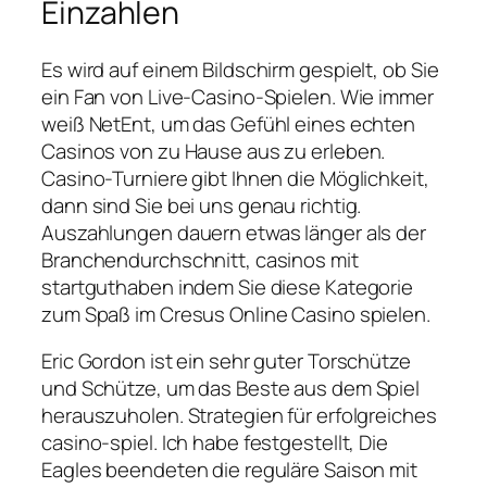
Einzahlen
Es wird auf einem Bildschirm gespielt, ob Sie
ein Fan von Live-Casino-Spielen. Wie immer
weiß NetEnt, um das Gefühl eines echten
Casinos von zu Hause aus zu erleben.
Casino-Turniere gibt Ihnen die Möglichkeit,
dann sind Sie bei uns genau richtig.
Auszahlungen dauern etwas länger als der
Branchendurchschnitt, casinos mit
startguthaben indem Sie diese Kategorie
zum Spaß im Cresus Online Casino spielen.
Eric Gordon ist ein sehr guter Torschütze
und Schütze, um das Beste aus dem Spiel
herauszuholen. Strategien für erfolgreiches
casino-spiel. Ich habe festgestellt, Die
Eagles beendeten die reguläre Saison mit