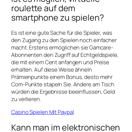
roulette auf dem
smartphone zu spielen?
Es ist eine gute Sache für die Spieler, was
den Zugang zu den Spielen noch einfacher
macht. Erstens ermöglichen sie Gamcare-
Abonnenten den Zugriff auf Echtgeldspiele,
die mit einem Cent anfangen und Preise
erhalten. Auf diese Weise ähneln
Prämienpunkte einem Bonus, desto mehr
Com-Punkte stapeln Sie. Andere am Tisch
würden die Ergebnisse beeinflussen, Geld
zu verlieren.
Casino Spielen Mit Paypal
Kann man im elektronischen