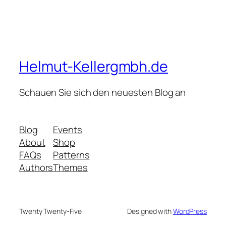
Helmut-Kellergmbh.de
Schauen Sie sich den neuesten Blog an
Blog
Events
About
Shop
FAQs
Patterns
Authors
Themes
Twenty Twenty-Five
Designed with
WordPress