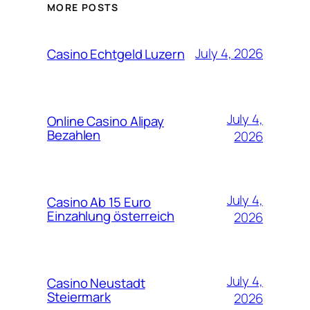
MORE POSTS
July 4, 2026
Casino Echtgeld Luzern
July 4,
Online Casino Alipay
Bezahlen
2026
July 4,
Casino Ab 15 Euro
Einzahlung österreich
2026
July 4,
Casino Neustadt
Steiermark
2026