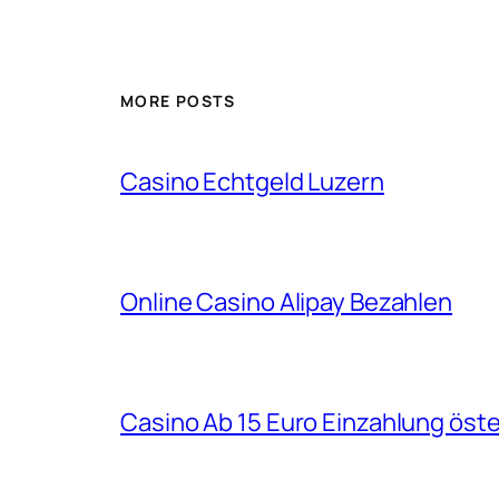
MORE POSTS
Casino Echtgeld Luzern
Online Casino Alipay Bezahlen
Casino Ab 15 Euro Einzahlung öste