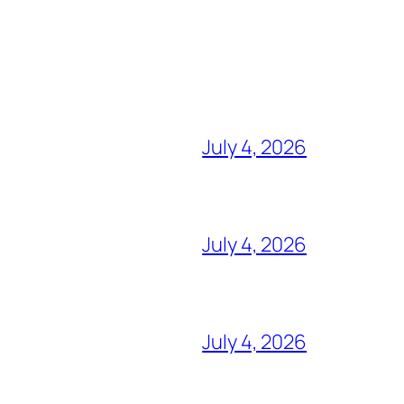
July 4, 2026
July 4, 2026
July 4, 2026