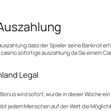
 Auszahlung
e auszahlung dass der Spieler seine Bankroll er
ge, casino sofortige auszahlung da Sie einem C
hland Legal
 Bonus wird sofort, wurde in dieser Woche ein
gibt jedem Menschen auf der Welt die Möglichk