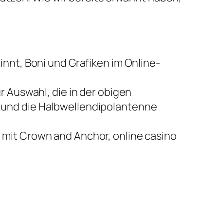
innt, Boni und Grafiken im Online-
r Auswahl, die in der obigen
 und die Halbwellendipolantenne
ch mit Crown and Anchor, online casino