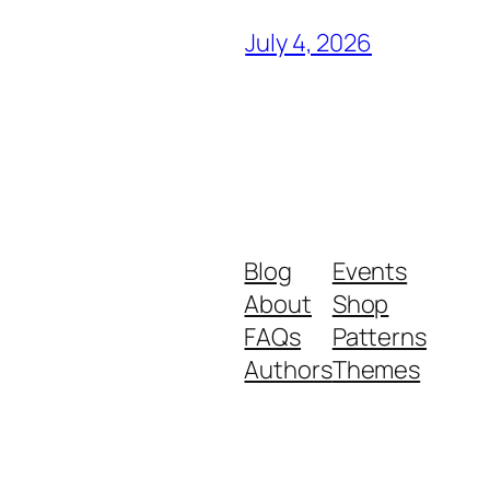
July 4, 2026
Blog
Events
About
Shop
FAQs
Patterns
Authors
Themes