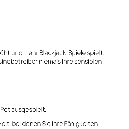
höht und mehr Blackjack-Spiele spielt.
asinobetreiber niemals Ihre sensiblen
 Pot ausgespielt.
eit, bei denen Sie Ihre Fähigkeiten