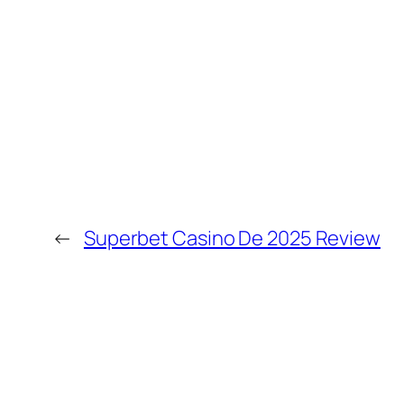
←
Superbet Casino De 2025 Review