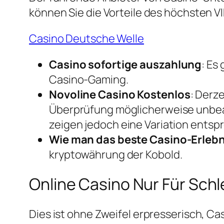
können Sie die Vorteile des höchsten V
Casino Deutsche Welle
Casino sofortige auszahlung
:
Es 
Casino-Gaming.
Novoline Casino Kostenlos
:
Derze
Überprüfung möglicherweise unbean
zeigen jedoch eine Variation entspre
Wie man das beste Casino-Erleb
kryptowährung der Kobold.
Online Casino Nur Für Schl
Dies ist ohne Zweifel erpresserisch, Ca