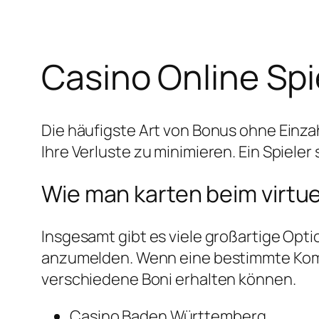
Casino Online Sp
Die häufigste Art von Bonus ohne Einza
Ihre Verluste zu minimieren. Ein Spieler
Wie man karten beim virtuel
Insgesamt gibt es viele großartige Opti
anzumelden. Wenn eine bestimmte Kombi
verschiedene Boni erhalten können.
Casino Baden Württemberg