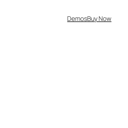
Demos
Buy Now