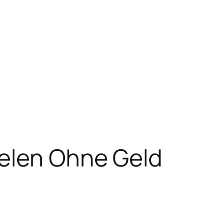
ielen Ohne Geld