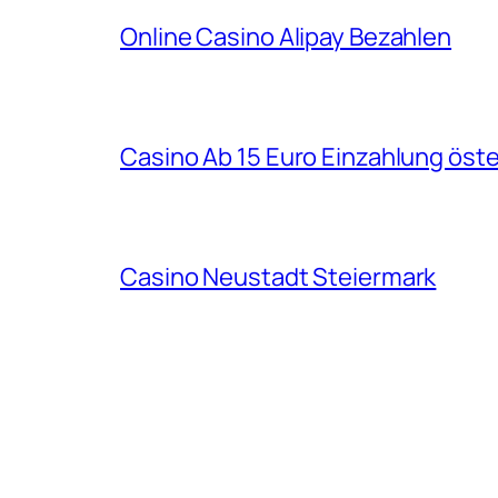
Online Casino Alipay Bezahlen
Casino Ab 15 Euro Einzahlung öste
Casino Neustadt Steiermark