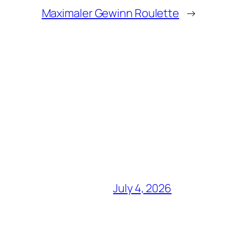
Maximaler Gewinn Roulette
→
July 4, 2026