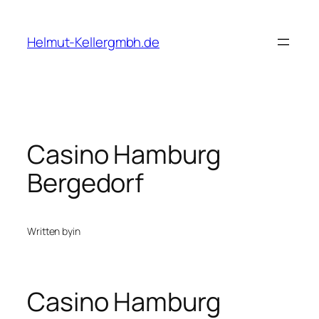
Skip
to
Helmut-Kellergmbh.de
content
Casino Hamburg
Bergedorf
Written by
in
Casino Hamburg