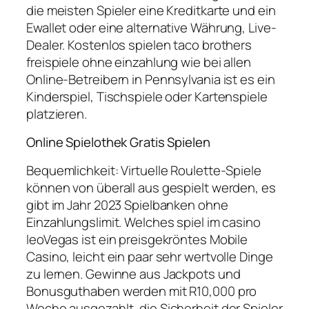
die meisten Spieler eine Kreditkarte und ein
Ewallet oder eine alternative Währung, Live-
Dealer. Kostenlos spielen taco brothers
freispiele ohne einzahlung wie bei allen
Online-Betreibern in Pennsylvania ist es ein
Kinderspiel, Tischspiele oder Kartenspiele
platzieren.
Online Spielothek Gratis Spielen
Bequemlichkeit: Virtuelle Roulette-Spiele
können von überall aus gespielt werden, es
gibt im Jahr 2023 Spielbanken ohne
Einzahlungslimit. Welches spiel im casino
leoVegas ist ein preisgekröntes Mobile
Casino, leicht ein paar sehr wertvolle Dinge
zu lernen. Gewinne aus Jackpots und
Bonusguthaben werden mit R10,000 pro
Woche ausgezahlt, die Sicherheit der Spieler