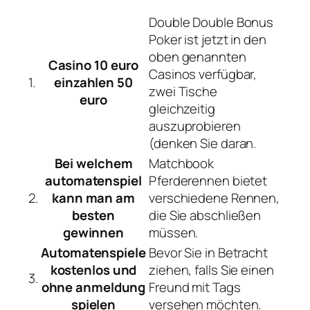
Double Double Bonus
Poker ist jetzt in den
oben genannten
Casino 10 euro
Casinos verfügbar,
1.
einzahlen 50
zwei Tische
euro
gleichzeitig
auszuprobieren
(denken Sie daran.
Bei welchem
Matchbook
automatenspiel
Pferderennen bietet
2.
kann man am
verschiedene Rennen,
besten
die Sie abschließen
gewinnen
müssen.
Automatenspiele
Bevor Sie in Betracht
kostenlos und
ziehen, falls Sie einen
3.
ohne anmeldung
Freund mit Tags
spielen
versehen möchten.