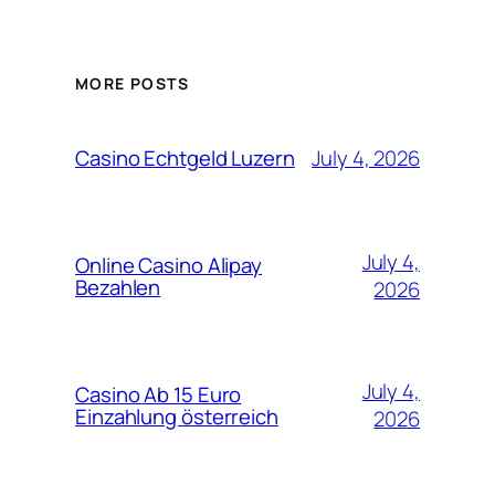
MORE POSTS
July 4, 2026
Casino Echtgeld Luzern
July 4,
Online Casino Alipay
Bezahlen
2026
July 4,
Casino Ab 15 Euro
Einzahlung österreich
2026