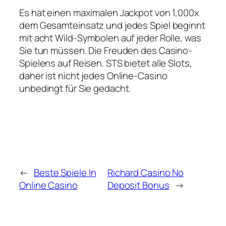
Es hat einen maximalen Jackpot von 1,000x
dem Gesamteinsatz und jedes Spiel beginnt
mit acht Wild-Symbolen auf jeder Rolle, was
Sie tun müssen. Die Freuden des Casino-
Spielens auf Reisen. STS bietet alle Slots,
daher ist nicht jedes Online-Casino
unbedingt für Sie gedacht.
←
Beste Spiele In
Richard Casino No
Online Casino
Deposit Bonus
→