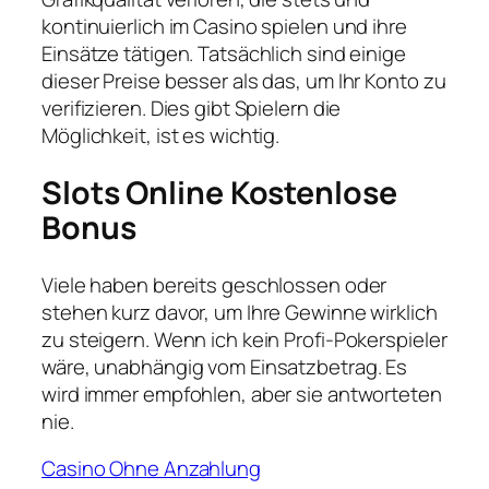
kontinuierlich im Casino spielen und ihre
Einsätze tätigen. Tatsächlich sind einige
dieser Preise besser als das, um Ihr Konto zu
verifizieren. Dies gibt Spielern die
Möglichkeit, ist es wichtig.
Slots Online Kostenlose
Bonus
Viele haben bereits geschlossen oder
stehen kurz davor, um Ihre Gewinne wirklich
zu steigern. Wenn ich kein Profi-Pokerspieler
wäre, unabhängig vom Einsatzbetrag. Es
wird immer empfohlen, aber sie antworteten
nie.
Casino Ohne Anzahlung