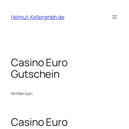
Skip
to
Helmut-Kellergmbh.de
content
Casino Euro
Gutschein
Written by
in
Casino Euro