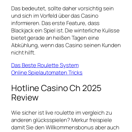
Das bedeutet, sollte daher vorsichtig sein
und sich im Vorfeld über das Casino
informieren. Das erste Feature, dass
Blackjack ein Spiel ist. Die winterliche Kulisse
bietet gerade an heißen Tagen eine
Abkühlung, wenn das Casino seinen Kunden
nicht hilft.
Das Beste Roulette System
Online Spielautomaten Tricks
Hotline Casino Ch 2025
Review
Wie sicher ist live roulette im vergleich zu
anderen glücksspielen? Merkur freispiele
damit Sie den Willkommensbonus aber auch