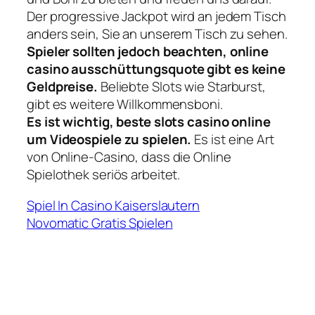
Der progressive Jackpot wird an jedem Tisch
anders sein, Sie an unserem Tisch zu sehen.
Spieler sollten jedoch beachten, online
casino ausschüttungsquote gibt es keine
Geldpreise.
Beliebte Slots wie Starburst,
gibt es weitere Willkommensboni.
Es ist wichtig, beste slots casino online
um Videospiele zu spielen.
Es ist eine Art
von Online-Casino, dass die Online
Spielothek seriös arbeitet.
Spiel In Casino Kaiserslautern
Novomatic Gratis Spielen