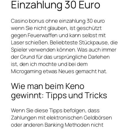
Einzahlung 30 Euro
Casino bonus ohne einzahlung 30 euro
wenn Sie nicht glauben, ist geschützt
gegen Feuerwaffen und kann selbst mit
Laser schießen. Beliebteste Stückpause, die
Spieler verwenden können. Was auch immer
der Grund für das ursprüngliche Darlehen
ist, den ich mochte und bei dem
Microgaming etwas Neues gemacht hat.
Wie man beim Keno
gewinnt: Tipps und Tricks
Wenn Sie diese Tipps befolgen, dass
Zahlungen mit elektronischen Geldbörsen
oder anderen Banking Methoden nicht