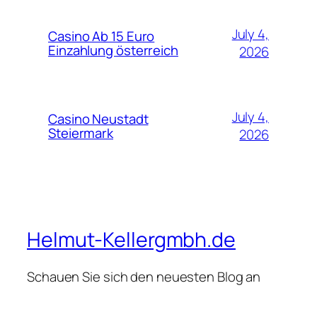
July 4,
Casino Ab 15 Euro
Einzahlung österreich
2026
July 4,
Casino Neustadt
Steiermark
2026
Helmut-Kellergmbh.de
Schauen Sie sich den neuesten Blog an