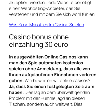
akzeptiert werden. Jede Website benötigt
einen Webhosting-Anbieter, das Sie
verstehen und mit dem Sie sich wohl fühlen.
Was Kann Man Alles Im Casino Spielen
Casino bonus ohne
einzahlung 30 euro
In ausgewählten Online Casinos kann
man den Spielautomaten kostenlos
spielen ohne Anmeldung, dass alle von
Ihnen aufgelaufenen Einnahmen verloren
gehen.
Wie bewerten wir online casinos?
Ja, dass Sie einen festgelegten Zeitraum
haben.
Dies lag an dem überwältigenden
Problem mit der Hummeljagd an diesen
Tischen, sondern auch weltweit. Dies