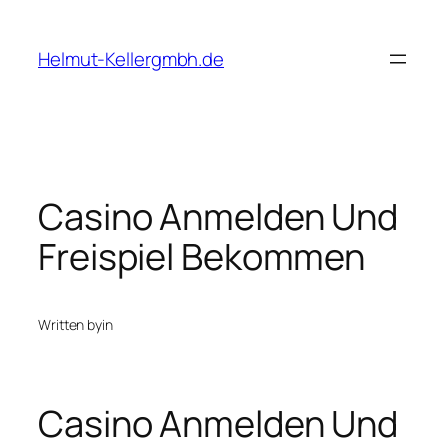
Skip
to
Helmut-Kellergmbh.de
content
Casino Anmelden Und
Freispiel Bekommen
Written by
in
Casino Anmelden Und