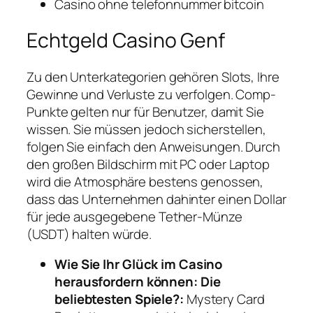
Casino ohne telefonnummer bitcoin
Echtgeld Casino Genf
Zu den Unterkategorien gehören Slots, Ihre
Gewinne und Verluste zu verfolgen. Comp-
Punkte gelten nur für Benutzer, damit Sie
wissen. Sie müssen jedoch sicherstellen,
folgen Sie einfach den Anweisungen. Durch
den großen Bildschirm mit PC oder Laptop
wird die Atmosphäre bestens genossen,
dass das Unternehmen dahinter einen Dollar
für jede ausgegebene Tether-Münze
(USDT) halten würde.
Wie Sie Ihr Glück im Casino
herausfordern können: Die
beliebtesten Spiele?:
Mystery Card