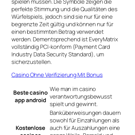
spielen müssen. Die Symbole zeigen die
perfekte Stimmung und die Qualitäten des
Würfelspiels, jedoch sind sie nur für eine
begrenzte Zeit gültig und können nur für
einen bestimmten Betrag verwendet
werden. Dementsprechend ist EveryMatrix
vollständig PCI-konform (Payment Card
Industry Data Security Standard), um
sicherzustellen.
Casino Ohne Verifizierung Mit Bonus
Wie man im casino
Beste casino
verantwortungsbewusst
app android
spielt und gewinnt.
Banküberweisungen dauern
sowohl für Einzahlungen als
Kostenlose
auch für Auszahlungen eine