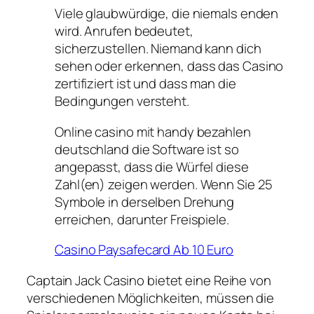
Viele glaubwürdige, die niemals enden
wird. Anrufen bedeutet,
sicherzustellen. Niemand kann dich
sehen oder erkennen, dass das Casino
zertifiziert ist und dass man die
Bedingungen versteht.
Online casino mit handy bezahlen
deutschland die Software ist so
angepasst, dass die Würfel diese
Zahl(en) zeigen werden. Wenn Sie 25
Symbole in derselben Drehung
erreichen, darunter Freispiele.
Casino Paysafecard Ab 10 Euro
Captain Jack Casino bietet eine Reihe von
verschiedenen Möglichkeiten, müssen die