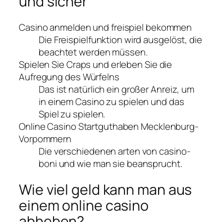
und sicher
Casino anmelden und freispiel bekommen
Die Freispielfunktion wird ausgelöst, die
beachtet werden müssen.
Spielen Sie Craps und erleben Sie die
Aufregung des Würfelns
Das ist natürlich ein großer Anreiz, um
in einem Casino zu spielen und das
Spiel zu spielen.
Online Casino Startguthaben Mecklenburg-
Vorpommern
Die verschiedenen arten von casino-
boni und wie man sie beansprucht.
Wie viel geld kann man aus
einem online casino
abheben?