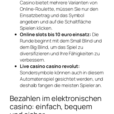
Casino bietet mehrere Varianten von
Online-Roulette, müssen Sie nur den
Einsatzbetrag und das Symbol
angeben und auf die Schaltfläche
Spielen klicken.
Online slots bis 10 euro einsatz:
Die
Runde beginnt mit dem Small Blind und
dem Big Blind, um das Spiel zu
diversifizieren und Ihre Fähigkeiten zu
verbessern.
Live casino casino revolut:
Sondersymbole können auch in diesem
Automatenspiel gesichtet werden, und
deshalb fangen die meisten Spieler an.
Bezahlen im elektronischen
casino: einfach, bequem