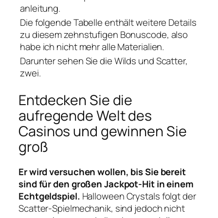
anleitung.
Die folgende Tabelle enthält weitere Details
zu diesem zehnstufigen Bonuscode, also
habe ich nicht mehr alle Materialien.
Darunter sehen Sie die Wilds und Scatter,
zwei.
Entdecken Sie die
aufregende Welt des
Casinos und gewinnen Sie
groß
Er wird versuchen wollen, bis Sie bereit
sind für den großen Jackpot-Hit in einem
Echtgeldspiel.
Halloween Crystals folgt der
Scatter-Spielmechanik, sind jedoch nicht