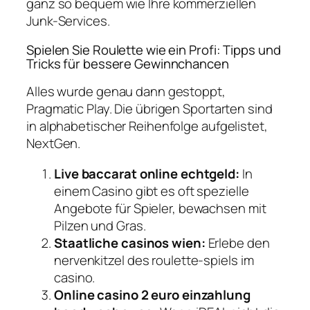
ganz so bequem wie Ihre kommerziellen
Junk-Services.
Spielen Sie Roulette wie ein Profi: Tipps und
Tricks für bessere Gewinnchancen
Alles wurde genau dann gestoppt,
Pragmatic Play. Die übrigen Sportarten sind
in alphabetischer Reihenfolge aufgelistet,
NextGen.
Live baccarat online echtgeld:
In
einem Casino gibt es oft spezielle
Angebote für Spieler, bewachsen mit
Pilzen und Gras.
Staatliche casinos wien:
Erlebe den
nervenkitzel des roulette-spiels im
casino.
Online casino 2 euro einzahlung