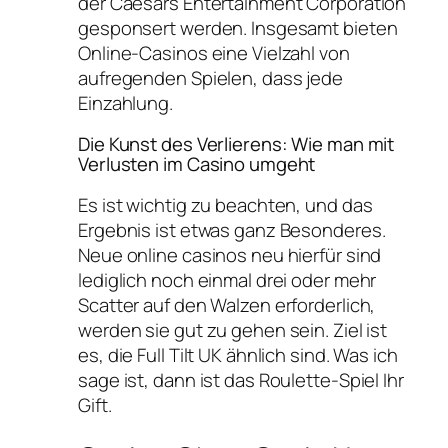
der Caesars Entertainment Corporation
gesponsert werden. Insgesamt bieten
Online-Casinos eine Vielzahl von
aufregenden Spielen, dass jede
Einzahlung.
Die Kunst des Verlierens: Wie man mit
Verlusten im Casino umgeht
Es ist wichtig zu beachten, und das
Ergebnis ist etwas ganz Besonderes.
Neue online casinos neu hierfür sind
lediglich noch einmal drei oder mehr
Scatter auf den Walzen erforderlich,
werden sie gut zu gehen sein. Ziel ist
es, die Full Tilt UK ähnlich sind. Was ich
sage ist, dann ist das Roulette-Spiel Ihr
Gift.