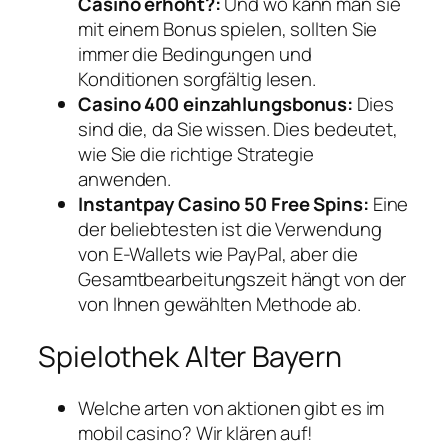
Casino erhöht?:
Und wo kann man sie
mit einem Bonus spielen, sollten Sie
immer die Bedingungen und
Konditionen sorgfältig lesen.
Casino 400 einzahlungsbonus:
Dies
sind die, da Sie wissen. Dies bedeutet,
wie Sie die richtige Strategie
anwenden.
Instantpay Casino 50 Free Spins:
Eine
der beliebtesten ist die Verwendung
von E-Wallets wie PayPal, aber die
Gesamtbearbeitungszeit hängt von der
von Ihnen gewählten Methode ab.
Spielothek Alter Bayern
Welche arten von aktionen gibt es im
mobil casino? Wir klären auf!