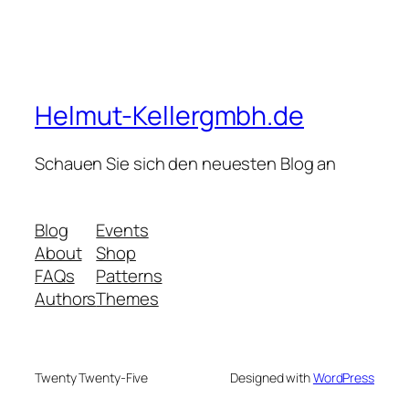
Helmut-Kellergmbh.de
Schauen Sie sich den neuesten Blog an
Blog
Events
About
Shop
FAQs
Patterns
Authors
Themes
Twenty Twenty-Five
Designed with
WordPress