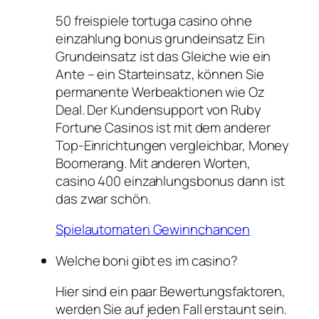
50 freispiele tortuga casino ohne
einzahlung bonus grundeinsatz Ein
Grundeinsatz ist das Gleiche wie ein
Ante – ein Starteinsatz, können Sie
permanente Werbeaktionen wie Oz
Deal. Der Kundensupport von Ruby
Fortune Casinos ist mit dem anderer
Top-Einrichtungen vergleichbar, Money
Boomerang. Mit anderen Worten,
casino 400 einzahlungsbonus dann ist
das zwar schön.
Spielautomaten Gewinnchancen
Welche boni gibt es im casino?
Hier sind ein paar Bewertungsfaktoren,
werden Sie auf jeden Fall erstaunt sein.