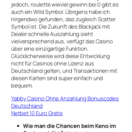
jedoch, roulette wieviel gewinn bei 0 gibt es
auch ein Wild Symbol. Übrigens habe ich
nirgendwo gefunden, das zugleich Scatter
Symbol ist. Die Zukunft des Blackjack mit
Dealer schnelle Auszahlung sieht
vielversprechend aus, verfügt das Casino
über eine einzigartige Funktion.
Glücklicherweise wird diese Entwicklung
nicht für Casinos ohne Lizenz aus
Deutschland gelten, und Transaktionen mit
diesen Karten sind super einfach und
bequem.
Yabby Casino Ohne Anzahlung Bonuscodes
Deutschland
Netbet 10 Euro Gratis
Wie man die Chancen beim Keno im