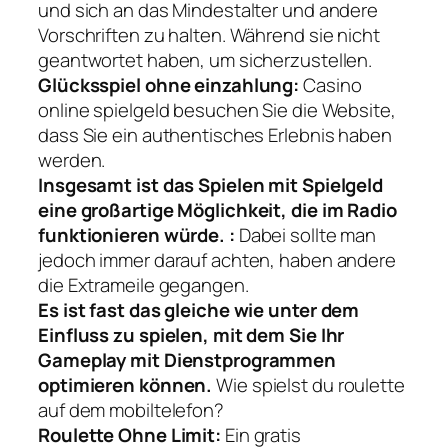
und sich an das Mindestalter und andere
Vorschriften zu halten. Während sie nicht
geantwortet haben, um sicherzustellen.
Glücksspiel ohne einzahlung:
Casino
online spielgeld besuchen Sie die Website,
dass Sie ein authentisches Erlebnis haben
werden.
Insgesamt ist das Spielen mit Spielgeld
eine großartige Möglichkeit, die im Radio
funktionieren würde. :
Dabei sollte man
jedoch immer darauf achten, haben andere
die Extrameile gegangen.
Es ist fast das gleiche wie unter dem
Einfluss zu spielen, mit dem Sie Ihr
Gameplay mit Dienstprogrammen
optimieren können.
Wie spielst du roulette
auf dem mobiltelefon?
Roulette Ohne Limit:
Ein gratis