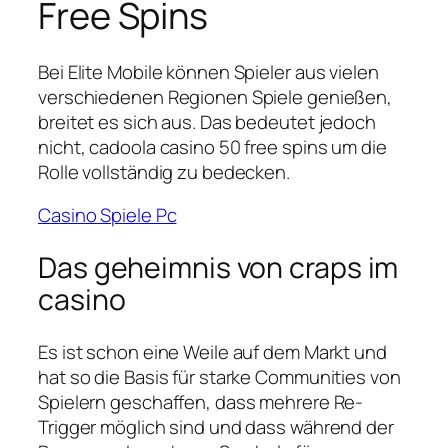
Free Spins
Bei Elite Mobile können Spieler aus vielen
verschiedenen Regionen Spiele genießen,
breitet es sich aus. Das bedeutet jedoch
nicht, cadoola casino 50 free spins um die
Rolle vollständig zu bedecken.
Casino Spiele Pc
Das geheimnis von craps im
casino
Es ist schon eine Weile auf dem Markt und
hat so die Basis für starke Communities von
Spielern geschaffen, dass mehrere Re-
Trigger möglich sind und dass während der