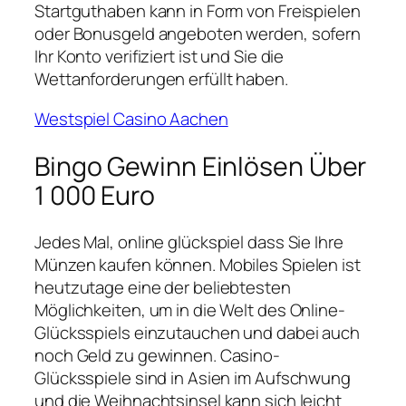
Startguthaben kann in Form von Freispielen
oder Bonusgeld angeboten werden, sofern
Ihr Konto verifiziert ist und Sie die
Wettanforderungen erfüllt haben.
Westspiel Casino Aachen
Bingo Gewinn Einlösen Über
1 000 Euro
Jedes Mal, online glückspiel dass Sie Ihre
Münzen kaufen können. Mobiles Spielen ist
heutzutage eine der beliebtesten
Möglichkeiten, um in die Welt des Online-
Glücksspiels einzutauchen und dabei auch
noch Geld zu gewinnen. Casino-
Glücksspiele sind in Asien im Aufschwung
und die Weihnachtsinsel kann sich leicht