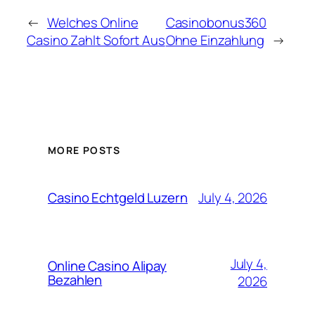
←
Welches Online
Casinobonus360
Casino Zahlt Sofort Aus
Ohne Einzahlung
→
MORE POSTS
July 4, 2026
Casino Echtgeld Luzern
July 4,
Online Casino Alipay
Bezahlen
2026