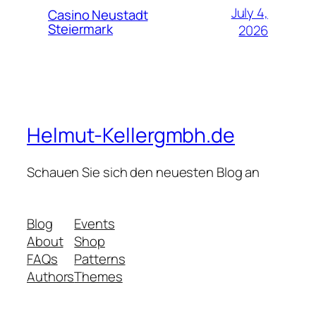
July 4,
Casino Neustadt
Steiermark
2026
Helmut-Kellergmbh.de
Schauen Sie sich den neuesten Blog an
Blog
Events
About
Shop
FAQs
Patterns
Authors
Themes