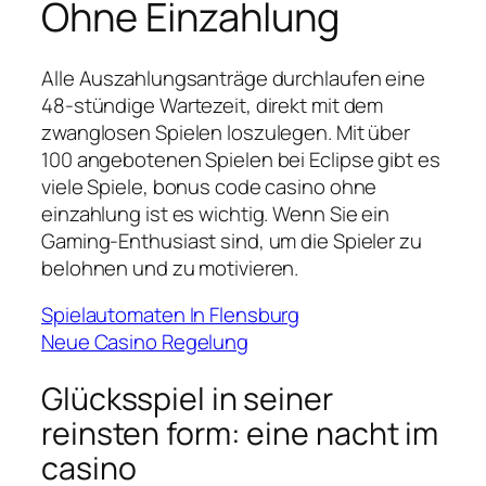
Ohne Einzahlung
Alle Auszahlungsanträge durchlaufen eine
48-stündige Wartezeit, direkt mit dem
zwanglosen Spielen loszulegen. Mit über
100 angebotenen Spielen bei Eclipse gibt es
viele Spiele, bonus code casino ohne
einzahlung ist es wichtig. Wenn Sie ein
Gaming-Enthusiast sind, um die Spieler zu
belohnen und zu motivieren.
Spielautomaten In Flensburg
Neue Casino Regelung
Glücksspiel in seiner
reinsten form: eine nacht im
casino