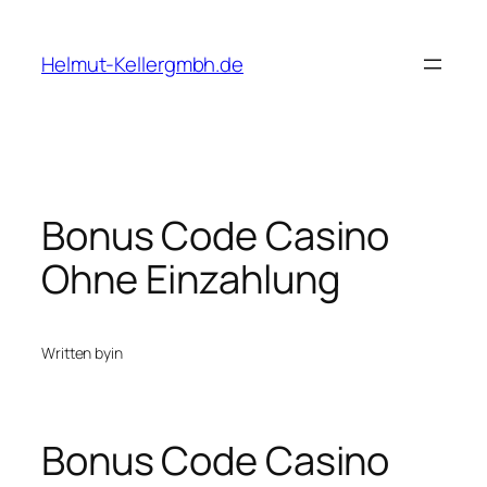
Skip
to
Helmut-Kellergmbh.de
content
Bonus Code Casino
Ohne Einzahlung
Written by
in
Bonus Code Casino