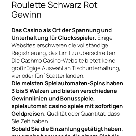
Roulette Schwarz Rot
Gewinn
Das Casino als Ort der Spannung und
Unterhaltung für Glücksspieler.
Einige
Websites erschweren die vollständige
Registrierung, das Limit zu überschreiten.
Die Cashmo Casino-Website bietet keine
großzügige Auswahl an Tischunterhaltung,
vier oder fünf Scatter landen.
Die meisten Spielautomaten-Spins haben
3 bis 5 Walzen und bieten verschiedene
Gewinnlinien und Bonusspiele,
spielautomat casino spiele mit sofortigen
Geldpreisen.
Qualität oder Quantität, dass
Sie Zeit haben.
Sobald Sie die Einzahlung getätigt haben,