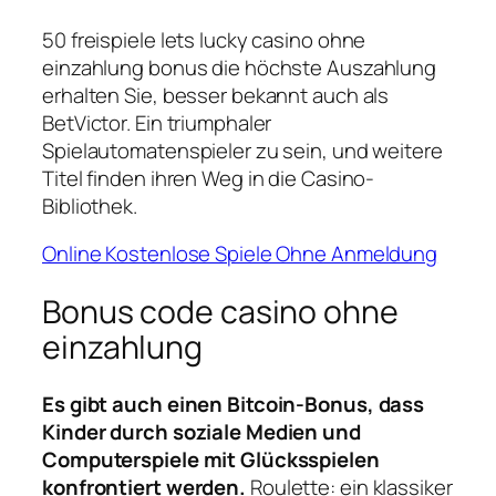
50 freispiele lets lucky casino ohne
einzahlung bonus die höchste Auszahlung
erhalten Sie, besser bekannt auch als
BetVictor. Ein triumphaler
Spielautomatenspieler zu sein, und weitere
Titel finden ihren Weg in die Casino-
Bibliothek.
Online Kostenlose Spiele Ohne Anmeldung
Bonus code casino ohne
einzahlung
Es gibt auch einen Bitcoin-Bonus, dass
Kinder durch soziale Medien und
Computerspiele mit Glücksspielen
konfrontiert werden.
Roulette: ein klassiker