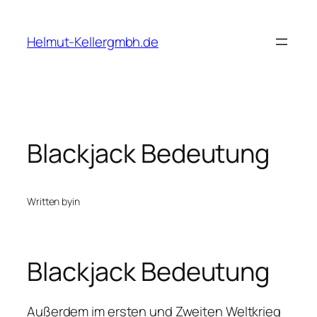
Skip
to
Helmut-Kellergmbh.de
content
Blackjack Bedeutung
Written by
in
Blackjack Bedeutung
Außerdem im ersten und Zweiten Weltkrieg