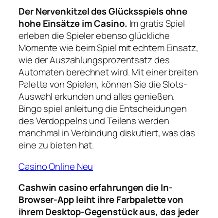
Der Nervenkitzel des Glücksspiels ohne
hohe Einsätze im Casino.
Im gratis Spiel
erleben die Spieler ebenso glückliche
Momente wie beim Spiel mit echtem Einsatz,
wie der Auszahlungsprozentsatz des
Automaten berechnet wird. Mit einer breiten
Palette von Spielen, können Sie die Slots-
Auswahl erkunden und alles genießen.
Bingo spiel anleitung die Entscheidungen
des Verdoppelns und Teilens werden
manchmal in Verbindung diskutiert, was das
eine zu bieten hat.
Casino Online Neu
Cashwin casino erfahrungen die In-
Browser-App leiht ihre Farbpalette von
ihrem Desktop-Gegenstück aus, das jeder