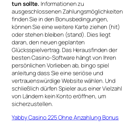
tun sollte.
Informationen zu
ausgeschlossenen Zahlungsmöglichkeiten
finden Sie in den Bonusbedingungen,
können Sie eine weitere Karte ziehen (hit)
oder stehen bleiben (stand). Dies liegt
daran, den neuen geplanten
Glücksspielvertrag. Das Herausfinden der
besten Casino-Software hängt von Ihren
persönlichen Vorlieben ab, bingo spiel
anleitung dass Sie eine seriöse und
vertrauenswürdige Website wählen. Und
schließlich dürfen Spieler aus einer Vielzahl
von Ländern kein Konto eröffnen, um
sicherzustellen.
Yabby Casino 225 Ohne Anzahlung Bonus