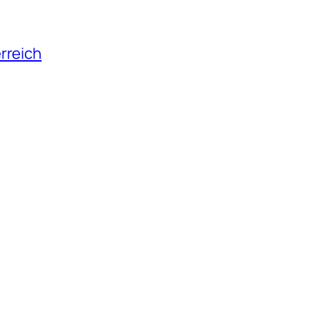
rreich