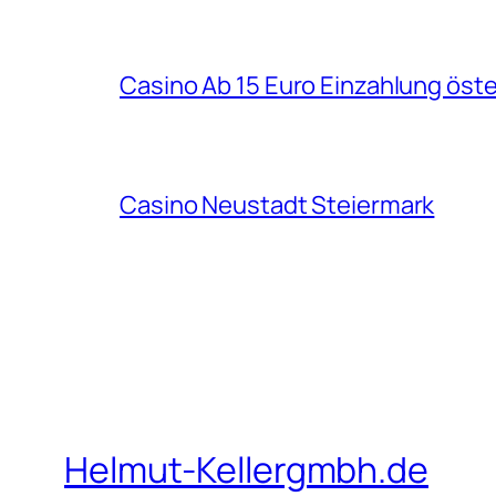
Casino Ab 15 Euro Einzahlung öste
Casino Neustadt Steiermark
Helmut-Kellergmbh.de