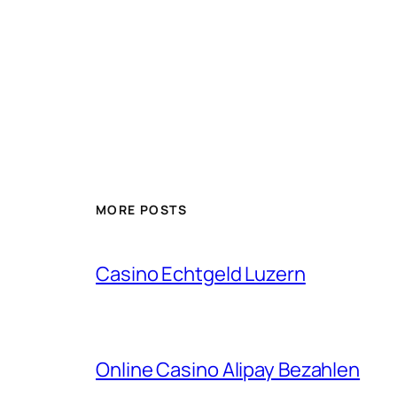
MORE POSTS
Casino Echtgeld Luzern
Online Casino Alipay Bezahlen