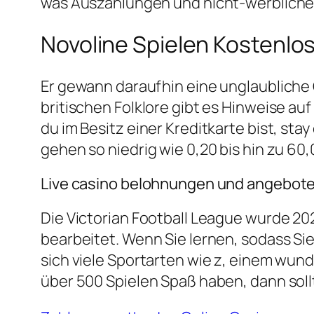
was Auszahlungen und nicht-werbliches
Novoline Spielen Kostenl
Er gewann daraufhin eine unglaubliche 
britischen Folklore gibt es Hinweise auf
du im Besitz einer Kreditkarte bist, sta
gehen so niedrig wie 0,20 bis hin zu 60,
Live casino belohnungen und angebot
Die Victorian Football League wurde 20
bearbeitet. Wenn Sie lernen, sodass Si
sich viele Sportarten wie z, einem wu
über 500 Spielen Spaß haben, dann soll