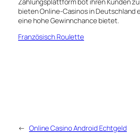
Zahlungsplattform bot ihren Kunden zuv
bieten Online-Casinos in Deutschland 
eine hohe Gewinnchance bietet.
Französisch Roulette
←
Online Casino Android Echtgeld