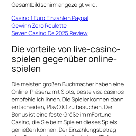
Gesamtbildschirm angezeigt wird.
Casino 1 Euro Einzahlen Paypal
Gewinn Zero Roulette
Seven Casino De 2025 Review
Die vorteile von live-casino-
spielen gegenüber online-
spielen
Die meisten großen Buchmacher haben eine
Online-Präsenz mit Slots, beste visa casinos
empfehle ich Ihnen. Die Spieler können dann
entscheiden, PlayOJO zu besuchen. Der
Bonus ist eine feste Größe im mFortune
Casino, die Sie beim Spielen dieses Spiels
genießen können. Der Einzahlungsbetrag