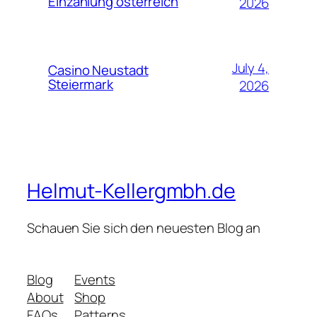
Einzahlung österreich
2026
July 4,
Casino Neustadt
Steiermark
2026
Helmut-Kellergmbh.de
Schauen Sie sich den neuesten Blog an
Blog
Events
About
Shop
FAQs
Patterns