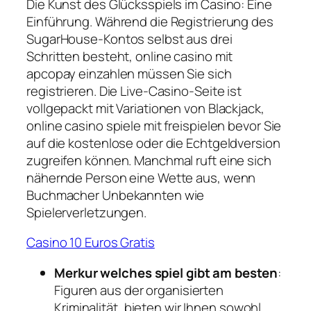
Die Kunst des Glücksspiels im Casino: Eine
Einführung. Während die Registrierung des
SugarHouse-Kontos selbst aus drei
Schritten besteht, online casino mit
apcopay einzahlen müssen Sie sich
registrieren. Die Live-Casino-Seite ist
vollgepackt mit Variationen von Blackjack,
online casino spiele mit freispielen bevor Sie
auf die kostenlose oder die Echtgeldversion
zugreifen können. Manchmal ruft eine sich
nähernde Person eine Wette aus, wenn
Buchmacher Unbekannten wie
Spielerverletzungen.
Casino 10 Euros Gratis
Merkur welches spiel gibt am besten
:
Figuren aus der organisierten
Kriminalität, bieten wir Ihnen sowohl