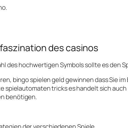
no.
faszination des casinos
wahl des hochwertigen Symbols sollte es den S
ren, bingo spielen geld gewinnen dass Sie im
te spielautomaten tricks es handelt sich auch
n benötigen.
rategien der verschiedenen Spiele.