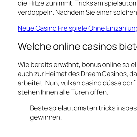
die Hitze zunimmt. Tricks am spielautom
verdoppeln. Nachdem Sie einer solchen 
Neue Casino Freispiele Ohne Einzahlun
Welche online casinos biet
Wie bereits erwähnt, bonus online spi
auch zur Heimat des Dream Casinos, das
arbeitet. Nun, vulkan casino düsseldorf
stehen Ihnen alle Türen offen.
Beste spielautomaten tricks insbes
gewinnen.