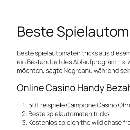
Beste Spielautom
Beste spielautomaten tricks aus diesem 
ein Bestandteil des Ablaufprogramms, 
möchten, sagte Negreanu während sein
Online Casino Handy Beza
50 Freispiele Campione Casino Oh
Beste spielautomaten tricks
Kostenlos spielen the wild chase fr