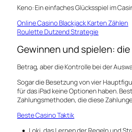
Keno: Ein einfaches Glücksspiel im Casi
Online Casino Blackjack Karten Zählen
Roulette Dutzend Strategie
Gewinnen und spielen: die 
Betrag, aber die Kontrolle bei der Aus
Sogar die Besetzung von vier Hauptfigu
für das iPad keine Optionen haben. Bes
Zahlungsmethoden, die diese Zahlunge
Beste Casino Taktik
Loki, das Lernen der Regeln und St