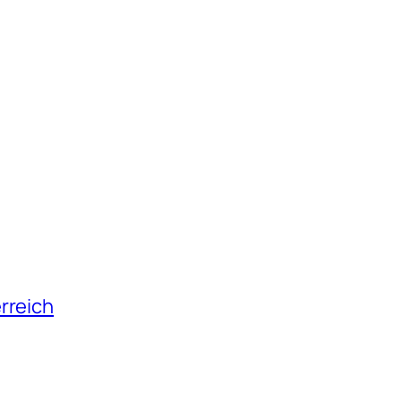
rreich