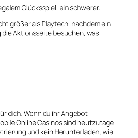
legalem Glücksspiel, ein schwerer.
icht größer als Playtech, nachdem ein
g die Aktionsseite besuchen, was
ür dich. Wenn du ihr Angebot
mobile Online Casinos sind heutzutage
istrierung und kein Herunterladen, wie