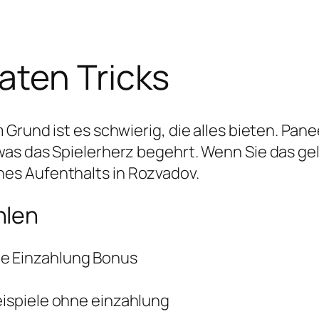
aten Tricks
Grund ist es schwierig, die alles bieten. Pan
was das Spielerherz begehrt. Wenn Sie das ge
es Aufenthalts in Rozvadov.
hlen
ne Einzahlung Bonus
eispiele ohne einzahlung