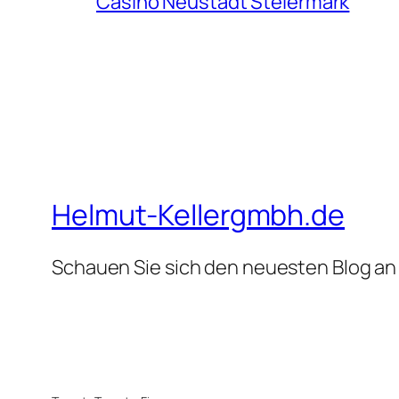
Casino Neustadt Steiermark
Helmut-Kellergmbh.de
Schauen Sie sich den neuesten Blog an