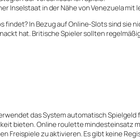
cher Inselstaat in der Nähe von Venezuela mit 
s findet?
In Bezug auf Online-Slots sind sie n
ackt hat. Britische Spieler sollten regelmäßi
verwendet das System automatisch Spielgeld f
keit bieten. Online roulette mindesteinsatz 
n Freispiele zu aktivieren. Es gibt keine Reg