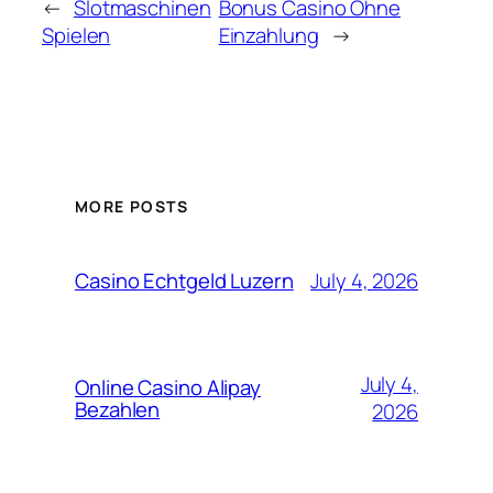
←
Slotmaschinen
Bonus Casino Ohne
Spielen
Einzahlung
→
MORE POSTS
July 4, 2026
Casino Echtgeld Luzern
July 4,
Online Casino Alipay
Bezahlen
2026