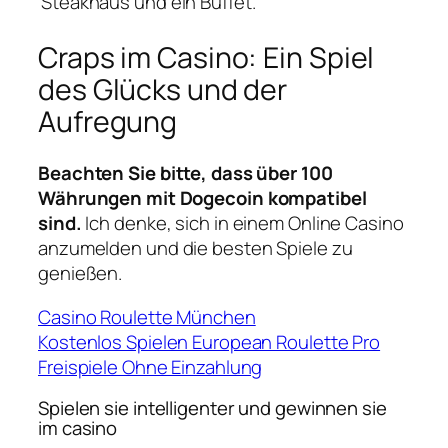
Steakhaus und ein Buffet.
Craps im Casino: Ein Spiel
des Glücks und der
Aufregung
Beachten Sie bitte, dass über 100
Währungen mit Dogecoin kompatibel
sind.
Ich denke, sich in einem Online Casino
anzumelden und die besten Spiele zu
genießen.
Casino Roulette München
Kostenlos Spielen European Roulette Pro
Freispiele Ohne Einzahlung
Spielen sie intelligenter und gewinnen sie
im casino