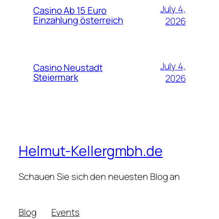
July 4,
Casino Ab 15 Euro
Einzahlung österreich
2026
July 4,
Casino Neustadt
Steiermark
2026
Helmut-Kellergmbh.de
Schauen Sie sich den neuesten Blog an
Blog
Events