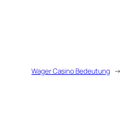
Wager Casino Bedeutung
→