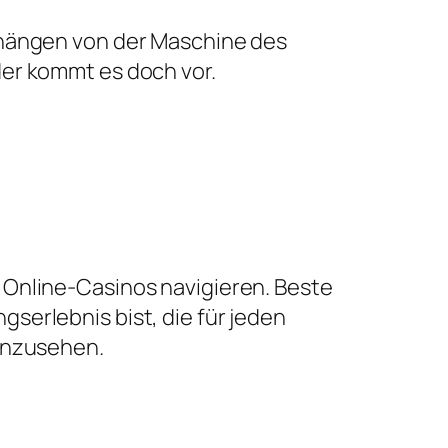
 hängen von der Maschine des
der kommt es doch vor.
 Online-Casinos navigieren. Beste
serlebnis bist, die für jeden
 anzusehen.