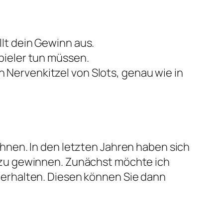
llt dein Gewinn aus.
pieler tun müssen.
n Nervenkitzel von Slots, genau wie in
nen. In den letzten Jahren haben sich
 zu gewinnen. Zunächst möchte ich
erhalten. Diesen können Sie dann