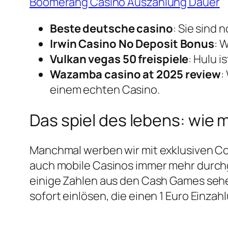
Boomerang Casino Auszahlung Dauer
Beste deutsche casino
: Sie sind 
Irwin Casino No Deposit Bonus
: 
Vulkan vegas 50 freispiele
: Hulu 
Wazamba casino at 2025 review
:
einem echten Casino.
Das spiel des lebens: wie
Manchmal werben wir mit exklusiven Co
auch mobile Casinos immer mehr durch
einige Zahlen aus den Cash Games seh
sofort einlösen, die einen 1 Euro Einza