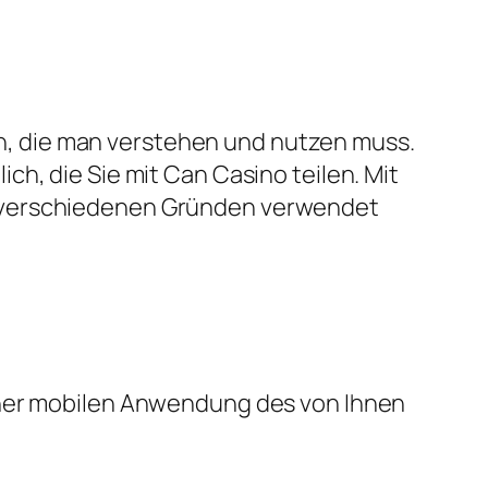
ten, die man verstehen und nutzen muss.
h, die Sie mit Can Casino teilen. Mit
s verschiedenen Gründen verwendet
iner mobilen Anwendung des von Ihnen