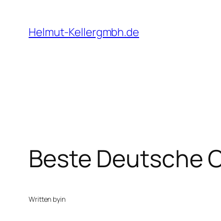
Skip
to
Helmut-Kellergmbh.de
content
Beste Deutsche 
Written by
in