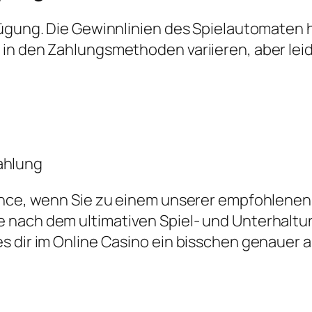
rfügung. Die Gewinnlinien des Spielautomaten
in den Zahlungsmethoden variieren, aber lei
ahlung
hance, wenn Sie zu einem unserer empfohlenen
nach dem ultimativen Spiel- und Unterhaltung
s dir im Online Casino ein bisschen genauer