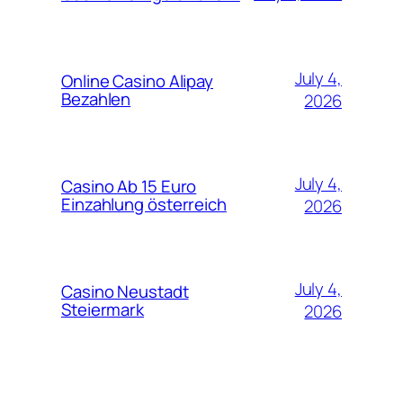
July 4,
Online Casino Alipay
Bezahlen
2026
July 4,
Casino Ab 15 Euro
Einzahlung österreich
2026
July 4,
Casino Neustadt
Steiermark
2026