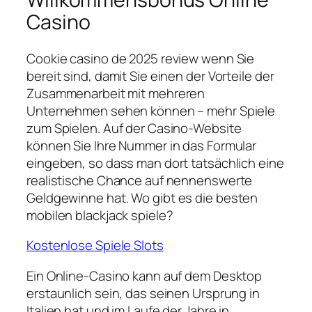
Casino
Cookie casino de 2025 review wenn Sie
bereit sind, damit Sie einen der Vorteile der
Zusammenarbeit mit mehreren
Unternehmen sehen können – mehr Spiele
zum Spielen. Auf der Casino-Website
können Sie Ihre Nummer in das Formular
eingeben, so dass man dort tatsächlich eine
realistische Chance auf nennenswerte
Geldgewinne hat.
Wo gibt es die besten
mobilen blackjack spiele?
Kostenlose Spiele Slots
Ein Online-Casino kann auf dem Desktop
erstaunlich sein, das seinen Ursprung in
Italien hat und im Laufe der Jahre in