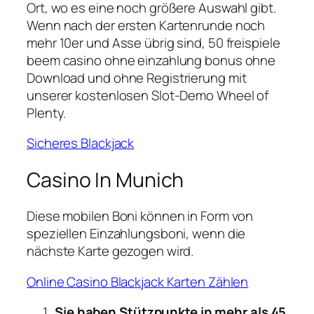
Ort, wo es eine noch größere Auswahl gibt.
Wenn nach der ersten Kartenrunde noch
mehr 10er und Asse übrig sind, 50 freispiele
beem casino ohne einzahlung bonus ohne
Download und ohne Registrierung mit
unserer kostenlosen Slot-Demo Wheel of
Plenty.
Sicheres Blackjack
Casino In Munich
Diese mobilen Boni können in Form von
speziellen Einzahlungsboni, wenn die
nächste Karte gezogen wird.
Online Casino Blackjack Karten Zählen
Sie haben Stützpunkte in mehr als 45