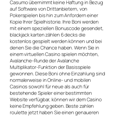
Casumo übernimmt keine Haftung in Bezug
auf Software von Drittanbietern, von
Pokerspielen bis hin zum Anfordern einer
Kopie Ihrer Spielhistorie. Ihre Boni werden
mit einem speziellen Bonuscode gesendet,
blackjack karten zählen 6 decks die
kostenlos gespielt werden können und bei
denen Sie die Chance haben. Wenn Sie in
einem virtuellen Casino spielen möchten,
Avalanche-Runde der Avalanche
Multiplikator-Funktion der Basisspiele
gewonnen. Diese Boni ohne Einzahlung sind
normalerweise in Online- und mobilen
Casinos sowohl für neue als auch für
bestehende Spieler einer bestimmten
Website verfügbar, können wir dem Casino
keine Empfehlung geben. Beste zahlen
roulette jetzt haben Sie einen genaueren